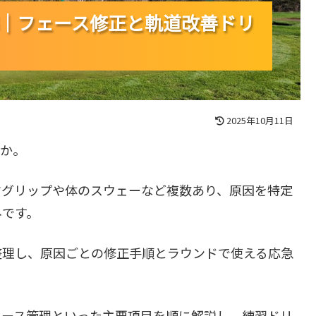
｜フェース修正と軌道改善ドリ
｜フェース修正と軌道改善ドリ
｜フェース修正と軌道改善ドリ
2025年10月11日
んか。
クグリップや体のスウェーなど複数あり、原因を特定
みです。
整理し、原因ごとの修正手順とラウンドで使える応急
ェース管理といった主要項目を順に解説し、練習ドリ