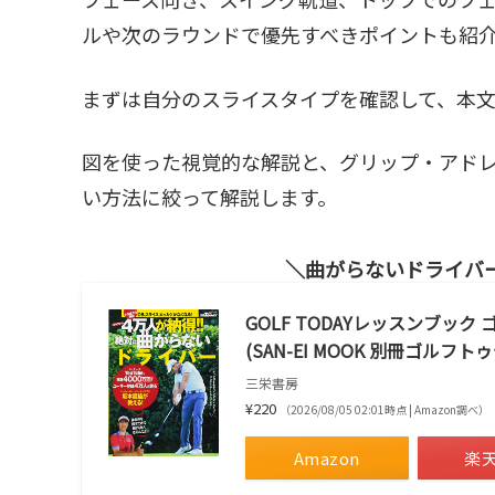
ルや次のラウンドで優先すべきポイントも紹
まずは自分のスライスタイプを確認して、本
図を使った視覚的な解説と、グリップ・アド
い方法に絞って解説します。
曲がらないドライバ
GOLF TODAYレッスンブッ
(SAN-EI MOOK 別冊ゴルフト
三栄書房
¥220
（2026/08/05 02:01時点 | Amazon調べ）
Amazon
楽