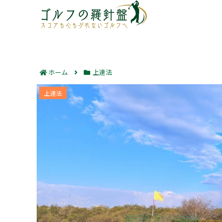
ホーム
上達法
ドライバーのスライス原因図解｜フ
上達法