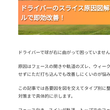
ドライバーのスライス原因図解
ドライバーのスライス原因図解
ドライバーのスライス原因図解
ルで即効改善！
ルで即効改善！
ルで即効改善！
ドライバーで球が右に曲がって困っていませ
原因はフェースの開きや軌道のズレ、ウィー
せずにただ打ち込んでも改善しにくいのが悩
この記事では各要因を図を交えてタイプ別に
対策まで具体的に示します。
フェース向き、スイング軌道、トップでのフ