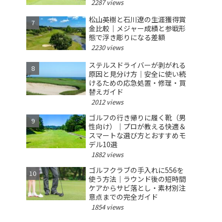
2287 views
松山英樹と石川遼の生涯獲得賞
金比較｜メジャー成績と参戦形
態で浮き彫りになる差額
2230 views
ステルスドライバーが剥がれる
原因と見分け方｜安全に使い続
けるための応急処置・修理・買
替えガイド
2012 views
ゴルフの行き帰りに履く靴（男
性向け）｜プロが教える快適＆
スマートな選び方とおすすめモ
デル10選
1882 views
ゴルフクラブの手入れに556を
使う方法｜ラウンド後の短時間
ケアからサビ落とし・素材別注
意点までの完全ガイド
1854 views