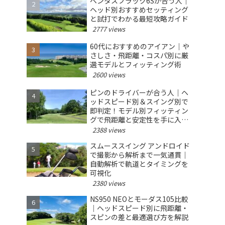
ベンタスブラック6Sが合う人｜
ヘッド別おすすめセッティング
と試打でわかる最短攻略ガイド
2777 views
60代におすすめのアイアン｜や
さしさ・飛距離・コスパ別に厳
選モデルとフィッティング術
2600 views
ピンのドライバーが合う人｜ヘ
ッドスピード別＆スイング別で
即判定！モデル別フィッティン
グで飛距離と安定性を手に入れ
る
2388 views
スムーススイング アンドロイド
で撮影から解析まで一気通貫｜
自動解析で軌道とタイミングを
可視化
2380 views
NS950 NEOとモーダス105比較
｜ヘッドスピード別に飛距離・
スピンの差と最適選び方を解説