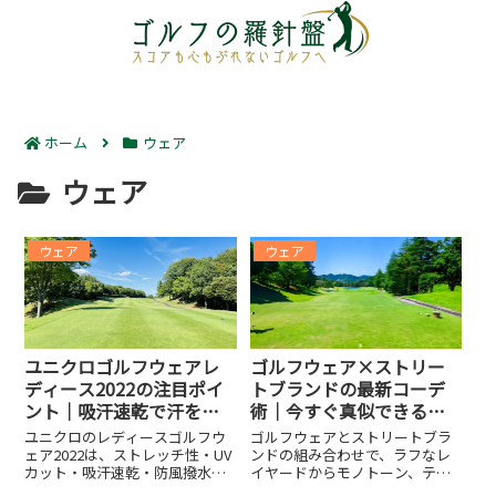
ホーム
ウェア
ウェア
ウェア
ウェア
ユニクロゴルフウェアレ
ゴルフウェア×ストリー
ディース2022の注目ポイ
トブランドの最新コーデ
ント｜吸汗速乾で汗を気
術｜今すぐ真似できる実
にせず快適プレー
践ステップ
ユニクロのレディースゴルフウ
ゴルフウェアとストリートブラ
ェア2022は、ストレッチ性・UV
ンドの組み合わせで、ラフなレ
カット・吸汗速乾・防風撥水・
イヤードからモノトーン、テク
軽量薄手・カラバリの特徴を踏
ニカル素材活用まで幅広いコー