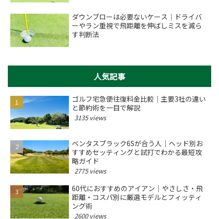
ダウンブローは必要ないケース｜ドライバ
ーやラン重視で飛距離を伸ばしミスを減ら
す判断法
人気記事
ゴルフ宅急便往復料金比較｜主要3社の違い
と節約術を一目で解説
3135 views
ベンタスブラック6Sが合う人｜ヘッド別お
すすめセッティングと試打でわかる最短攻
略ガイド
2775 views
60代におすすめのアイアン｜やさしさ・飛
距離・コスパ別に厳選モデルとフィッティ
ング術
2600 views