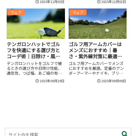
2025年11月03日
2025年11月02日
まえ、春夏秋冬のおすすめアイ
デ提案と注目ブランド紹介、ラ
テムやポロ・パンツ・スカート
ウンド別の実践ポイントや購入
ウェア
ウェア
の選び方、サイズ感の実戦チェ
チェックまで分かりやすく解
ック、ラウンドや練習場向けの
説。キャップやスニーカーで作
コーデ術まで、快適にプレーす
るストリート感、オーバーサイ
るための実用ポイントをわかり
ズや防水・撥水・保温など機能
やすく解説。
面の選び方、季節とシーン別の
着こなし術とすぐ真似できるス
テップを掲載。
テンガロンハットでゴル
ゴルフ用アームカバーは
フを快適にする選び方と
メンズにおすすめ｜暑
コーデ術｜日除け・風対
さ・紫外線対策に最適！
策からマナー＆おすすめ
人気モデルを比較して快
テンガロンハットをゴルフで被
ゴルフ用アームカバーでメンズ
ブランドまで完全ガイド
適プレーを手に入れる
るときの選び方や日除け性能、
におすすめを厳選。定番のアン
通気性、つば幅、あご紐の有無
ダーアーマーやナイキ、ブリヂ
など具体的なチェックポイント
ストンほか冷感タイプや裏起毛
2025年09月19日
2025年09月09日
を解説。風対策やクラブ干渉、
まで比較し、UVカット率・通気
ドレスコードとマナー、素材別
性・着圧・サイズ測り方、洗濯
の手入れ方法、場面別コーデや
やずれ防止の実践ポイントを詳
おすすめブランドを比較して、
述。季節別のおすすめ素材や抗
自分に最適な一着の選び方と保
菌消臭・滑り止めなど快適機
管法まで詳しく伝えます。さら
能、カラーコーデや購入前チェ
に風対策の具体策やサイズ測
ックリストも網羅し、自分に合
定、保管テクまで実践的に解説
う1着が見つかるようサポートし
し、選び方の最終判断をサポー
ます。
ト。