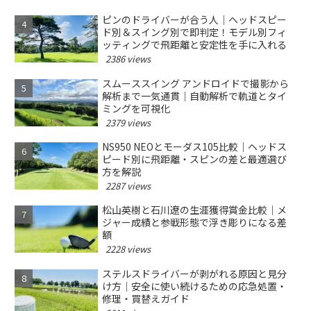
ピンのドライバーが合う人｜ヘッドスピー
ド別＆スイング別で即判定！モデル別フィ
ッティングで飛距離と安定性を手に入れる
2386 views
スムーススイング アンドロイドで撮影から
解析まで一気通貫｜自動解析で軌道とタイ
ミングを可視化
2379 views
NS950 NEOとモーダス105比較｜ヘッドス
ピード別に飛距離・スピンの差と最適選び
方を解説
2287 views
松山英樹と石川遼の生涯獲得賞金比較｜メ
ジャー成績と参戦形態で浮き彫りになる差
額
2228 views
ステルスドライバーが剥がれる原因と見分
け方｜安全に使い続けるための応急処置・
修理・買替えガイド