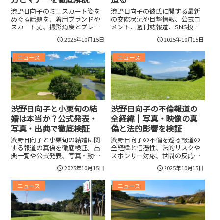
渋野日向子のミニスカート姿を
渋野日向子の彼氏に関する最新
めぐる話題を、着用ブランドや
の交際状況や目撃情報、公式コ
スカート丈、撮影角度とプレー
メント、週刊誌報道、SNS投稿
中の動作、会場の視線からSNS
を徹底精査し、写真・動画の検
2025年10月15日
2025年10月15日
拡散状況まで整理し、写真・動
証や関係者証言の信頼度評価で
画の著作権・肖像権や無断転載
真偽を検証。野沢春日ら過去の
ニュース
ニュース
の注意点、ファンのマナーやメ
交際履歴との比較、SNS時系列
ディア対応、今後の注目ポイン
解析、ファン反応やスポンサー
トを分かりやすく解説する。撮
影響、競技生活への波及まで具
影マナーやトラブル回避法、編
体的な裏取り過程を示して今後
集判断や事務所コメントの見方
の注目ポイントを整理する。
も押さえ、法的・倫理的な留意
点を明快に示す。
渋野日向子と小栗旬の結
渋野日向子の不倫報道の
婚は本当か？公式発表・
全経緯｜写真・映像の真
写真・出典で徹底検証
偽と法的影響を検証
渋野日向子と小栗旬の結婚に関
渋野日向子の不倫を巡る報道の
する報道の真偽を徹底検証。出
全経緯と信憑性、法的リスクや
典一覧や公式発表、写真・動画
スポンサー対応、世間の反応ま
の信頼性、SNS拡散状況、確認
でを時系列と一次情報の視点で
2025年10月15日
2025年10月15日
手順と今後の注目点を分かりや
精査し、写真や証言の真偽や今
すく解説。実例を交え、信頼で
後の注意点を分かりやすく整
ニュース
ニュース
きる一次情報の確認方法や画像
理。所属事務所の発表、スポン
検証手順、誤情報への対処法と
サー契約や大会出場資格への影
報告窓口、各メディアの取材体
響、協会の懲戒規程も踏まえて
制比較まで網羅し、デマに惑わ
最新状況と対処のポイントを解
されないための優先順位を提
説。SNSの反応や証言の裏取