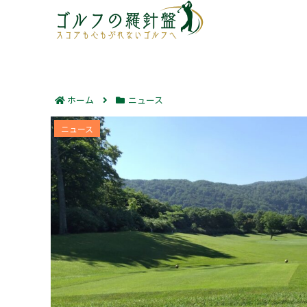
ホーム
ニュース
松山英樹の飛距離実測と番手別データ｜す
ニュース