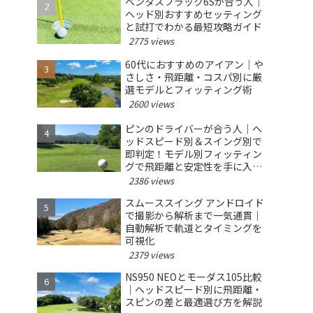
ベンタスブラック6Sが合う人｜
ヘッド別おすすめセッティング
と試打でわかる最短攻略ガイド
2775 views
60代におすすめのアイアン｜や
さしさ・飛距離・コスパ別に厳
選モデルとフィッティング術
2600 views
ピンのドライバーが合う人｜ヘ
ッドスピード別＆スイング別で
即判定！モデル別フィッティン
グで飛距離と安定性を手に入れ
る
2386 views
スムーススイング アンドロイド
で撮影から解析まで一気通貫｜
自動解析で軌道とタイミングを
可視化
2379 views
NS950 NEOとモーダス105比較
｜ヘッドスピード別に飛距離・
スピンの差と最適選び方を解説