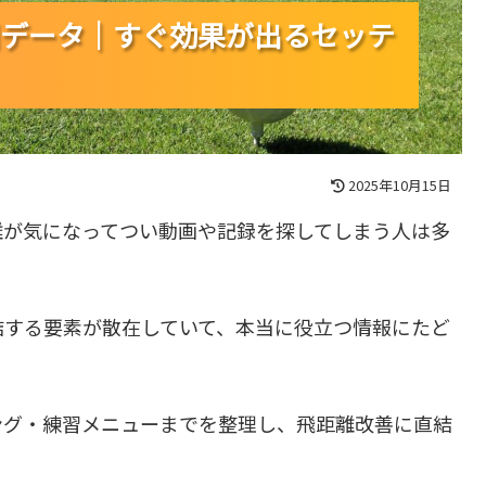
データ｜すぐ効果が出るセッテ
データ｜すぐ効果が出るセッテ
データ｜すぐ効果が出るセッテ
2025年10月15日
離が気になってつい動画や記録を探してしまう人は多
結する要素が散在していて、本当に役立つ情報にたど
ング・練習メニューまでを整理し、飛距離改善に直結