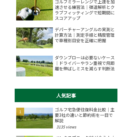
ゴルフミラーレンジで上達を加
速させる練習法｜弾道解析とク
ラブフィッティングで短期間に
スコアアップ
デパーチャーアングルの実測と
計算方法｜測定手順と精度管理
で車種別目安を正確に把握
ダウンブローは必要ないケース
｜ドライバーやラン重視で飛距
離を伸ばしミスを減らす判断法
人気記事
ゴルフ宅急便往復料金比較｜主
要3社の違いと節約術を一目で
解説
3135 views