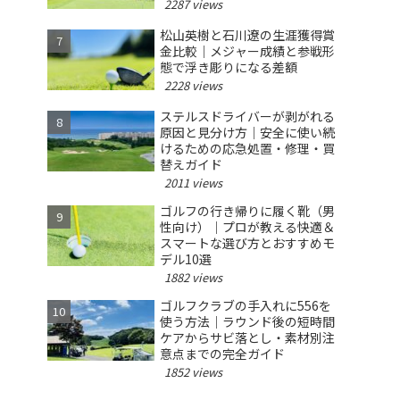
2287 views
松山英樹と石川遼の生涯獲得賞
金比較｜メジャー成績と参戦形
態で浮き彫りになる差額
2228 views
ステルスドライバーが剥がれる
原因と見分け方｜安全に使い続
けるための応急処置・修理・買
替えガイド
2011 views
ゴルフの行き帰りに履く靴（男
性向け）｜プロが教える快適＆
スマートな選び方とおすすめモ
デル10選
1882 views
ゴルフクラブの手入れに556を
使う方法｜ラウンド後の短時間
ケアからサビ落とし・素材別注
意点までの完全ガイド
1852 views