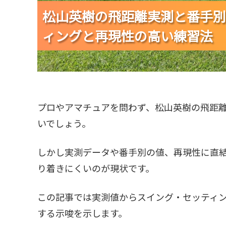
松山英樹の飛距離実測と番手別
松山英樹の飛距離実測と番手別
松山英樹の飛距離実測と番手別
ィングと再現性の高い練習法
ィングと再現性の高い練習法
ィングと再現性の高い練習法
プロやアマチュアを問わず、松山英樹の飛距
いでしょう。
しかし実測データや番手別の値、再現性に直
り着きにくいのが現状です。
この記事では実測値からスイング・セッティ
する示唆を示します。