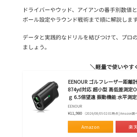
ドライバーやウッド、アイアンの番手別数値
ボール設定やラウンド戦術まで順に解説しま
データと実践的なドリルを結びつけて、プロ
ましょう。
軽量で使いやす
EENOUR ゴルフレーザー距離計 
874yd対応 超小型 高低差測定ON
ｇ 6.5倍望遠 振動機能 水平測定
EENOUR
¥11,980
（2026/08/05 02:01時点 | Amazon
Amazon
楽