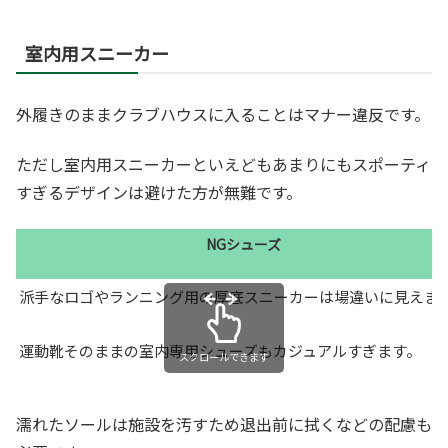
室内用スニーカー
外履きのままクラブハウスに入ることはマナー違反です。
ただし室内用スニーカーといえどもあまりにもスポーティ
すぎるデザインは避けた方が無難です。
NGシューズ
派手なロゴやランニング用の厚底スニーカーは場違いに見えま
運動靴そのままの室内専用シューズもカジュアルすぎます。
スクロールできます
濡れたソールは施設を汚すため退出前に拭くなどの配慮も