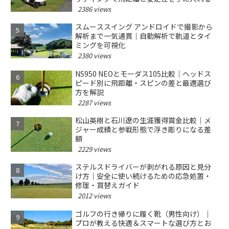
2386 views
スムーススイング アンドロイドで撮影から
解析まで一気通貫｜自動解析で軌道とタイ
ミングを可視化
2380 views
NS950 NEOとモーダス105比較｜ヘッドス
ピード別に飛距離・スピンの差と最適選び
方を解説
2287 views
松山英樹と石川遼の生涯獲得賞金比較｜メ
ジャー成績と参戦形態で浮き彫りになる差
額
2229 views
ステルスドライバーが剥がれる原因と見分
け方｜安全に使い続けるための応急処置・
修理・買替えガイド
2012 views
ゴルフの行き帰りに履く靴（男性向け）｜
プロが教える快適＆スマートな選び方とお