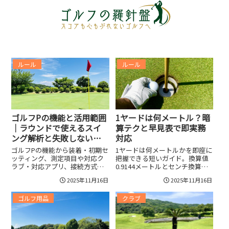
ルール
ルール
ゴルフPの機能と活用範囲
1ヤードは何メートル？暗
｜ラウンドで使えるスイ
算テクと早見表で即実務
ング解析と失敗しない導
対応
入チェック
ゴルフPの機能から装着・初期セ
1ヤードは何メートルかを即座に
ッティング、測定項目や対応ク
把握できる短いガイド。換算値
ラブ・対応アプリ、接続方式や
0.9144メートルとセンチ換算、
バッテリー仕様まで詳しく解
フィートとの関係、暗算テクや
2025年11月16日
2025年11月16日
説。精度や互換性、保証やサポ
スポーツ別目安、ミスを防ぐチ
ートの確認ポイント、ラウンド
ェック項目と実務向けツールや
ゴルフ用品
クラブ
でのスイング解析や距離管理、
早見表の活用法までわかりやす
トラブル対処と日常メンテナン
く紹介。具体的な換算式と計算
ス、導入後の最適な次の一歩ま
例、暗算近似やExcelテンプレー
で具体的に提案し、購入検討者
ト、印刷用早見表で実務やスポ