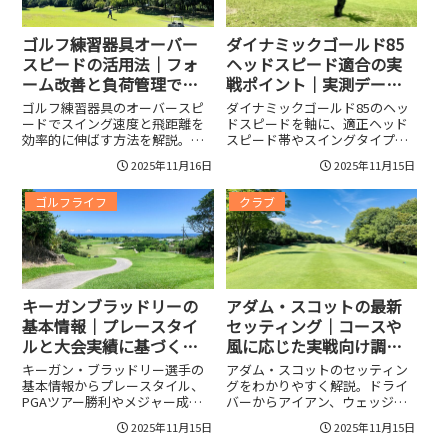
や上達を目指すプレーヤー必見
ーツの現場で即活用できます。
のチェックリスト付きで選び方
や活用法がすぐわかります
ゴルフ練習器具オーバー
ダイナミックゴールド85
スピードの活用法｜フォ
ヘッドスピード適合の実
ーム改善と負荷管理で安
戦ポイント｜実測データ
全に飛距離アップ！
とセッティングで飛距離
ゴルフ練習器具のオーバースピ
ダイナミックゴールド85のヘッ
と弾道を最適化
ードでスイング速度と飛距離を
ドスピードを軸に、適正ヘッド
効率的に伸ばす方法を解説。基
スピード帯やスイングタイプ別
本セットや器具タイプ別の使い
の適合、弾道・飛距離・打感の
2025年11月16日
2025年11月15日
分け、負荷調整と安全対策、フ
実戦特性、計測と調整手順、ヘ
ォームチェックや測定・継続プ
ッド重量・シャフト長・グリッ
ゴルフライフ
クラブ
ランまで実戦的に紹介。
プやロフト調整によるセッティ
ング効果も実測で示し、最適セ
ッティング例、類似モデル比
較、導入判断のチェックリスト
まで、試打データを交えてわか
りやすく解説します。
キーガンブラッドリーの
アダム・スコットの最新
基本情報｜プレースタイ
セッティング｜コースや
ルと大会実績に基づく今
風に応じた実戦向け調整
後の注目ポイントを解説
法を公開！
キーガン・ブラッドリー選手の
アダム・スコットのセッティン
基本情報からプレースタイル、
グをわかりやすく解説。ドライ
PGAツアー勝利やメジャー成
バーからアイアン、ウェッジ、
績、ドライバーやパターなど使
パター、ボールまでの最新構成
2025年11月15日
2025年11月15日
用クラブ、トレーニングと試合
とロフト・シャフト・長さ・バ