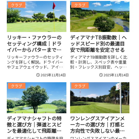
前ルーティンまで一目で把握で
ランスの調整法、リンクスや強
クラブ
クラブ
きる詳報。強みと今後の注目ポ
風対応、ラウンド前チェックや
イントをデータとハイライトで
トーナメント中の微調整、フィ
わかりやすく整理し、ファンや
ッティングと中古選びの実務ポ
競技者が知りたい要点を網羅し
イントを網羅し、勝負を左右す
ます。
るセットアップを具体例で紹
介。
リッキー・ファウラーの
ディアマナTB振動数｜ヘ
セッティング構成｜ドラ
ッドスピード別の最適目
イバーからパターまで再
安で飛距離を安定させる
現する調整ポイント
リッキーファウラーのセッティ
ディアマナTB振動数を詳しく比
ングを詳しく解説。ドライバー
較・計測し、スペック表や重量
やフェアウェイウッド、アイア
別・フレックス別目安、ヘッド
ン、ウェッジ、パター、ボー
スピード別の合わせ方、計測手
2025年11月14日
2025年11月14日
ル、グリップ別の最適調整やロ
順と仕様公差、プロ採用例や調
フト・シャフト選び、再現時の
整ポイントまで実用的に紹介。
クラブ
クラブ
注意点まで実戦で使える具体的
打感やミート率、フェース挙
な指針を紹介。プロの調整ポイ
動、左右のブレと飛距離安定性
ントや実測データつきのおすす
への影響を数値で示し、自分の
めセッティング例、バウンスや
スイングに合うTBモデル選びを
グラインド選びのコツまで幅広
サポート。短時間で実践できる
くカバー。コースで再現しやす
チェックリスト付き
い細かな設定方法を実践向けに
ディアマナシャフトの特
ワンレングスアイアンメ
整理。
徴と選び方｜弾道とスピ
ーカーの選び方｜打感と
ンを最適化して飛距離と
方向性で失敗しない最短
方向性を改善！
ステップ
ディアマナシャフトの特徴を設
ワンレングスアイアンのメーカ