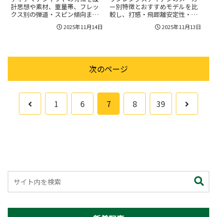
計思想や素材、重量帯、フレッ
ー別特徴とおすすめモデルを比
クス別の弾道・スピン傾向まで
較し、打感・飛距離安定性・方
分かりやすく解説。シリーズ別
向性・価格帯・アフターサービ
2025年11月14日
2025年11月13日
の違いやクラブ別の相性、試打
スまでわかりやすく解説。
で確認すべきポイントを具体的
CobraやTaylorMade、
に示して最適な選び方をサポー
Callaway、PING、Mizunoなど主
トします。
要ブランドの違いや試打・中古
購入・カスタム対応のポイント
次のページ
も押さえて、用途別に最短で納
得できる選び方を案内。
前
次
1
6
7
8
39
へ
へ