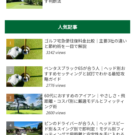
す判断法
人気記事
ゴルフ宅急便往復料金比較｜主要3社の違い
と節約術を一目で解説
3142 views
ベンタスブラック6Sが合う人｜ヘッド別お
すすめセッティングと試打でわかる最短攻
略ガイド
2776 views
60代におすすめのアイアン｜やさしさ・飛
距離・コスパ別に厳選モデルとフィッティ
ング術
2600 views
ピンのドライバーが合う人｜ヘッドスピー
ド別＆スイング別で即判定！モデル別フィ
ッティングで飛距離と安定性を手に入れる